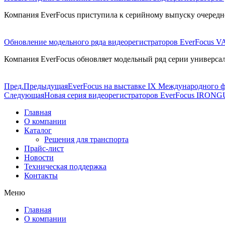
Компания EverFocus приступила к серийному выпуску очеред
Обновление модельного ряда видеорегистраторов EverFocus
Компания EverFocus обновляет модельный ряд серии унив
Пред.
Предыдущая
EverFocus на выставке IX Международного ф
Следующая
Новая серия видеорегистраторов EverFocus IRO
Главная
О компании
Каталог
Решения для транспорта
Прайс-лист
Новости
Техническая поддержка
Контакты
Меню
Главная
О компании