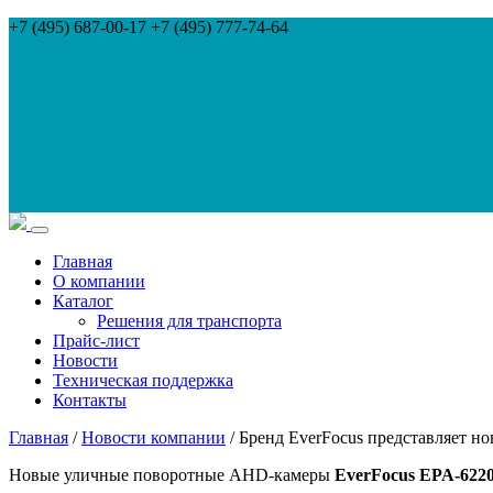
+7 (495) 687-00-17 +7 (495) 777-74-64
Главная
О компании
Каталог
Решения для транспорта
Прайс-лист
Новости
Техническая поддержка
Контакты
Главная
/
Новости компании
/ Бренд EverFocus представляет 
Новые уличные поворотные AHD-камеры
EverFocus EPA-6220