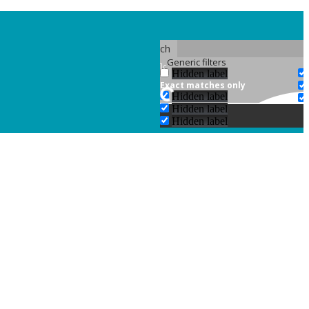
Search
Generic filters
Hidden label
Exact matches only
Hidden label
Hidden label
Hidden label