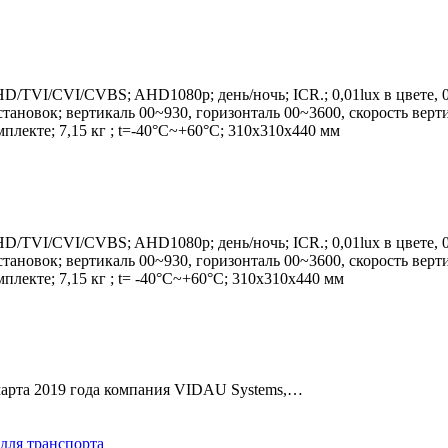
VI/CVI/CVBS; AHD1080p; день/ночь; ICR.; 0,01lux в цвете, 0,0
новок; вертикаль 00~930, горизонталь 00~3600, скорость вертик
плекте; 7,15 кг ; t=-40°C~+60°С; 310x310x440 мм
VI/CVI/CVBS; AHD1080p; день/ночь; ICR.; 0,01lux в цвете, 0,0
новок; вертикаль 00~930, горизонталь 00~3600, скорость вертик
лекте; 7,15 кг ; t= -40°C~+60°С; 310x310x440 мм
 марта 2019 года компания VIDAU Systems,…
для транспорта