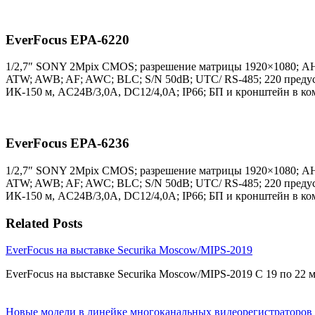
EverFocus EPA-6220
1/2,7″ SONY 2Mpix CMOS; разрешение матрицы 1920×1080; AHD/T
ATW; AWB; AF; AWC; BLC; S/N 50dB; UTC/ RS-485; 220 предуста
ИК-150 м, AC24В/3,0A, DC12/4,0A; IP66; БП и кронштейн в ком
EverFocus EPA-6236
1/2,7″ SONY 2Mpix CMOS; разрешение матрицы 1920×1080; AHD/T
ATW; AWB; AF; AWC; BLC; S/N 50dB; UTC/ RS-485; 220 предуста
ИК-150 м, AC24В/3,0A, DC12/4,0A; IP66; БП и кронштейн в комп
Related Posts
EverFocus на выставке Securika Moscow/MIPS-2019
EverFocus на выставке Securika Moscow/MIPS-2019 С 19 по 22
Новые модели в линейке многоканальных видеорегистраторов 