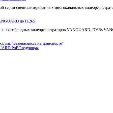
ной серии специализированных многоканальных видеорегистрат
 VANGUARD до H.265
ерсальных гибридных видеорегистраторов VANGUARD. DVRs V
орума “Безопасность на транспорте”
NGUARD PoE
Следующая