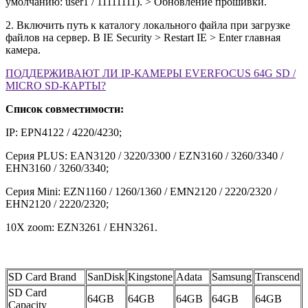
умолчанию: user1 / 11111111). > Обновление прошивки.
2. Включить путь к каталогу локального файла при загрузке
файлов на сервер. В IE Security > Restart IE > Enter главная
камера.
ПОДДЕРЖИВАЮТ ЛИ IP-КАМЕРЫ EVERFOCUS 64G SD /
MICRO SD-КАРТЫ?
Список совместимости:
IP: EPN4122 / 4220/4230;
Серия PLUS: EAN3120 / 3220/3300 / EZN3160 / 3260/3340 /
EHN3160 / 3260/3340;
Серия Mini: EZN1160 / 1260/1360 / EMN2120 / 2220/2320 /
EHN2120 / 2220/2320;
10X zoom: EZN3261 / EHN3261.
SD Card Brand
SanDisk
Kingstone
Adata
Samsung
Transcend
SD Card
64GB
64GB
64GB
64GB
64GB
Capacity