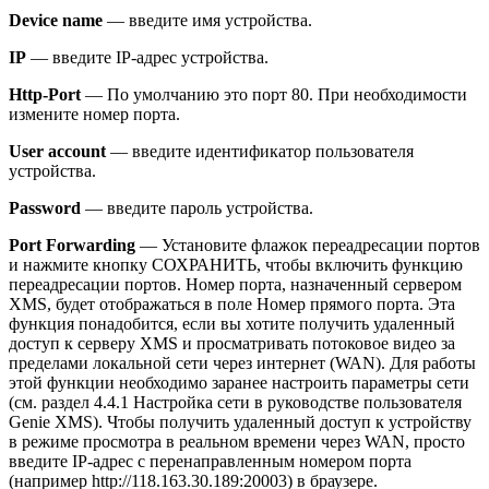
Device name
— введите имя устройства.
IP
— введите IP-адрес устройства.
Http-Port
— По умолчанию это порт 80. При необходимости
измените номер порта.
User account
— введите идентификатор пользователя
устройства.
Password
— введите пароль устройства.
Port Forwarding
— Установите флажок переадресации портов
и нажмите кнопку СОХРАНИТЬ, чтобы включить функцию
переадресации портов. Номер порта, назначенный сервером
XMS, будет отображаться в поле Номер прямого порта. Эта
функция понадобится, если вы хотите получить удаленный
доступ к серверу XMS и просматривать потоковое видео за
пределами локальной сети через интернет (WAN). Для работы
этой функции необходимо заранее настроить параметры сети
(см. раздел 4.4.1 Настройка сети в руководстве пользователя
Genie XMS). Чтобы получить удаленный доступ к устройству
в режиме просмотра в реальном времени через WAN, просто
введите IP-адрес с перенаправленным номером порта
(например http://118.163.30.189:20003) в браузере.