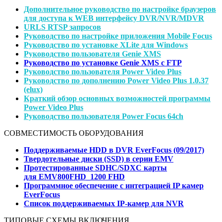
Дополнительное руководство по настройке браузеров
для доступа к WEB интерфейсу
DVR/NVR/MDVR
URLS RTSP запросов
Руководство по настройке приложения Mobile Focus
Руководство по установке XLite для Windows
Руководство пользователя Genie XMS
Руководство по установке Genie XMS с FTP
Руководство пользователя Power Video Plus
Руководство по дополнению Power Video Plus 1.0.37
(elux)
Краткий обзор основных возможностей программы
Power Video Plus
Руководство пользователя Power Focus 64ch
СОВМЕСТИМОСТЬ ОБОРУДОВАНИЯ
Поддерживаемые HDD в DVR EverFocus (09/2017)
Твердотельные диски (SSD) в серии EMV
Протестированные SDHC/SDXC карты
для EMV800FHD_1200 FHD
Программное обеспечение с интеграцией IP камер
EverFocus
Список поддерживаемых IP-камер для NVR
ТИПОВЫЕ СХЕМЫ ВКЛЮЧЕНИЯ