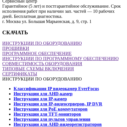
Сервисный центр
Гарантийное (5 лет) и постгарантийное обслуживание. Срок
исполнения работ при наличии зап. частей — 10 рабочих
дней. Бесплатная диагностика.
г. Москва ул. Большая Марьинская, д. 9, стр. 1
СКАЧАТЬ
ИНСТРУКЦИИ ПО ОБОРУДОВАНИЮ
ПРОШИВКИ
ПРОГРАММНОЕ ОБЕСПЕЧЕНИЕ
ИНСТРУКЦИИ ПО ПРОГРАММНОМУ ОБЕСПЕЧЕНИЮ
СОВМЕСТИМОСТЬ ОБОРУДОВАНИЯ
ТИПОВЫЕ СХЕМЫ ВКЛЮЧЕНИЯ
СЕРТИФИКАТЫ
ИНСТРУКЦИИ ПО ОБОРУДОВАНИЮ
Классификация IP видеокамер EverFocus
Инструкции для AHD-камер
Инструкции для IP-камер
Инструкции для IP-видеосерверов, IP DVR
Инструкции для PoE коммутаторов
Инструкции для TFT-мониторов
Инструкции для пультов управления
Инструкции для AHD-видеорегистраторов