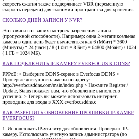
скорость сжатия также поддерживает VBR (переменную
скорость передачи) для экономии пространства для хранения.
СКОЛЬКО ДНЕЙ ЗАПИСИ У NVR?
Это зависит от ваших настроек разрешения записи
(пропускной способности). Например: одна 2-мегапиксельная
камера в один день будет вычисляться как 6 (Мбит) * 3600
(Минуты) * 24 (часы) / 8 (1 бит = 8 Бит) = 64800 (Мбайт) / 1024
( 1 ГБ = 1024 МБ).
КАК ПОДКЛЮЧИТЬ IP-КАМЕРУ EVERFOCUS К DDNS?
PPPoE: > Выберите DDNS-сервис в Everfocus DDNS >
Проверьте доступность имени по адресу:
http://everfocusddns.com/main/index.php > Нажмите Register /
Update, Status покажет вам, что обновление выполнено
успешно! > Теперь вы можете использовать интернет-
проводник для входа в XXX.everfocusddns.c
КАК РАЗРЕШИТЬ ОБНОВЛЕНИЕ ПРОШИВКИ IP-КАМЕР
EVERFOCUS?
1. Использовать IP-утилиту для обновления. Проверить IP-
камеру. Использовать учетную запись администратора (по