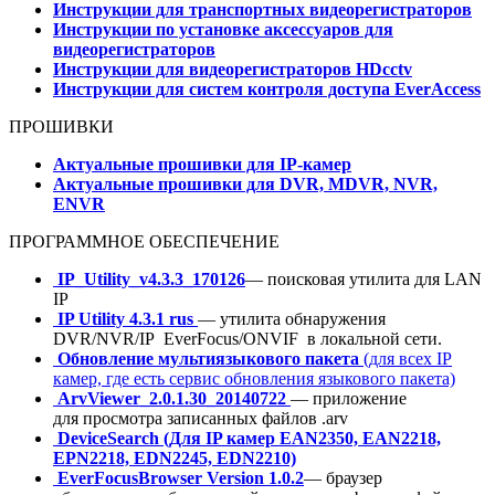
Инструкции для транспортных видеорегистраторов
Инструкции по установке аксессуаров для
видеорегистраторов
Инструкции для видеорегистраторов HDcctv
Инструкции для систем контроля доступа EverAccess
ПРОШИВКИ
Актуальные прошивки для IP-камер
Актуальные прошивки для DVR, MDVR, NVR,
ENVR
ПРОГРАММНОЕ ОБЕСПЕЧЕНИЕ
IP_Utility_v4.3.3_170126
— поисковая утилита для LAN
IP
IP Utility 4.3.1 rus
— утилита обнаружения
DVR/NVR/IP EverFocus/ONVIF в локальной сети.
Обновление мультиязыкового пакета
(для всех IP
камер, где есть сервис обновления языкового пакета)
ArvViewer_2.0.1.30_20140722
— приложение
для просмотра записанных файлов .arv
DeviceSearch (Для IP камер EAN2350, EAN2218,
EPN2218, EDN2245, EDN2210)
EverFocusBrowser Version 1.0.2
— браузер