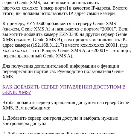
сервер Genie XMS, вы не можете использовать
http://xxx.xxx.xxx: [номер порта] в качестве IP-адреса. Вместо
этого, вы должны использовать IP-адрес самой камеры.
К примеру, EZN3340 добавляется к серверу Genie XMS
(скажем, Genie XMS A) и назначается с портом “20001”. Если
вы хотите добавить камеру EZN3340 на другой сервер Genie
XMS (скажем, Genie XMS B), вам придется использовать IP-
адрес камеры (192.168.31.217) вместо xxx.xxx.xxx:20001, (где
xxx. xxx.xxx – это IP-адрес Genie XMS A, а «20001» – это порт,
перенаправленный Genie XMS A).
Для получения дополнительной информации о функции
переадресации портов см. Руководство пользователя Genie
XMS.
КАК ДОБАВИТЬ СЕРВЕР УПРАВЛЕНИЯ ДОСТУПОМ В
GENIE XMS?
Чтобы добавить сервер управления доступом на сервер Genie
XMS, Вам необходимо:
1. Добавить сервер контроля доступа и выбрать нужные
контроллеры доступа.
2. Добавить соответствующие IP-камеры в контроллеры