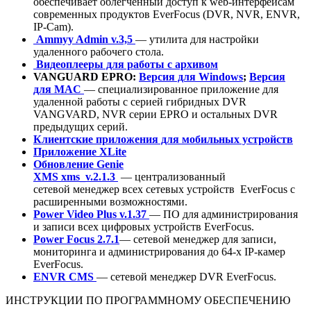
обеспечивает облегченный доступ к web-интерфейсам
современных продуктов EverFocus (DVR, NVR, ENVR,
IP-Cam).
Ammyy Admin v.3,5
— утилита для настройки
удаленного рабочего стола.
Видеоплееры для работы с архивом
VANGUARD EPRO:
Версия для Windows
;
Версия
для MAC
— cпециализированное приложение для
удаленной работы с серией гибридных DVR
VANGVARD, NVR серии EPRO и остальных DVR
предыдущих серий.
Клиентские приложения для мобильных устройств
Приложение XLite
Обновление Genie
XMS xms_v.2.1.3
—
централизованный
сетевой менеджер всех сетевых устройств EverFocus с
расширенными возможностями.
Power Video Plus v.1.37
— ПО для администрирования
и записи всех цифровых устройств EverFocus.
Power Focus 2.7.1
— сетевой менеджер для записи,
мониторинга и администрирования до 64-х IP-камер
EverFocus.
ENVR CMS
— cетевой менеджер DVR EverFocus.
ИНСТРУКЦИИ ПО ПРОГРАММНОМУ ОБЕСПЕЧЕНИЮ