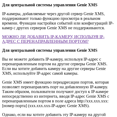
Для центральной системы управления Genie XMS
IP-камеры, добавляемые через другой сервер Genie XMS,
поддерживают только функцию просмотра в реальном
времени. Функции настройки событий или конфигураций IP-
камер с других серверов Genie XMS не поддерживаются.
МОЖНО ЛИ ДОБАВИТЬ IP-КАМЕРУ, ИСПОЛЬЗУЯ IP-
АДРЕС С ПЕРЕНАПРАВЛЕННЫМ ПОРТОМ?
Для центральной системы управления Genie XMS
Вы не можете добавить IP-камеру, используя IP-адрес с
перенаправленным портом на другие серверы Genie XMS.
Если вы хотите добавить камеру на другие серверы Genie
XMS, используйте IP-адрес самой камеры.
Genie XMS имеет функцию переадресации портов, которая
позволяет перенаправлять порт на добавленную IP-камеру.
Таким образом, пользователи получают доступ к IP-камере
непосредственно из интернета, вводя IP-адрес Genie XMS с
перенаправленным портом в поле адреса http://xxx.xxx.xxx:
[номер порта] (xxx.xxx.xxx-IP-адрес Genie XMS).
Однако, если вы хотите добавить эту IP-камеру на другой